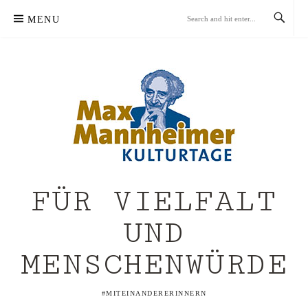
Skip
MENU
to
content
FÜR VIELFALT
UND
MENSCHENWÜRDE
#MITEINANDERERINNERN