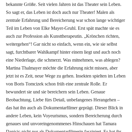
bekannte Größe. Seit vielen Jahren ist das Theater sein Leben.
So sagt er, das Leben ist doch auch nur Theater! Malen als
zentrale Erfahrung und Bereicherung war schon lange wichtiger
Teil im Leben von Elke Mayer-Gruhl. Erst spät machte sie es
auch zur Profession als Kunsttherapeutin. „Krönchen richten,
weitergehen“! Gar nicht so einfach, wenn ein, wie sie selbst
sagt, furchtbarer Wahlkampf hinter einem liegt und auch noch
eine Niederlage, die schmerzt. Was mitnehmen, was ablegen?
Martina Thalmayer möchte die Erfahrung nicht missen, aber
jetzt ist es Zeit, neue Wege zu gehen. Insekten spielten im Leben
von Boris Tomcizek schon früh eine zentrale Rolle. Er
bewundert sie und sie bereichern sein Leben. Genaue
Beobachtung, Liebe fürs Detail, unbefangenes Herangehen –
das hat ihn auch als Dokumentarfilmer geprägt. Dieser Blick in
andere Leben, kein Voyeurismus, sondern Bereicherung durch
genaues und unvoreingenommenes Hinschauen hat Tamara
Danicic nicht nur als Dokumentarfilmerin fasziniert. Es hat ihr