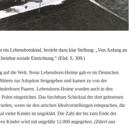
st ein Lebensbornkind, bezieht dazu klar Stellung: „Von Anfang an
cheinbar soziale Einrichtung.“ (Ebd. S. 309.)
ng auf die Welt. Neun Lebensborn-Heime gab es im Deutschen
Müttern zur Adoption freigegeben und kamen zu von der
n kinderlosen Paaren. Lebensborn-Heime wurden auch in den
Polen eingerichtet. Das furchtbare Schicksal der dort geborenen
rden, wenn sie den arischen Idealvorstellungen entsprachen, die
 vieler Kinder ist ungeklärt. Die Zahl der bis zum Ende der
ren Kinder wird mit ungefähr 12.000 angegeben.
(Zitiert aus