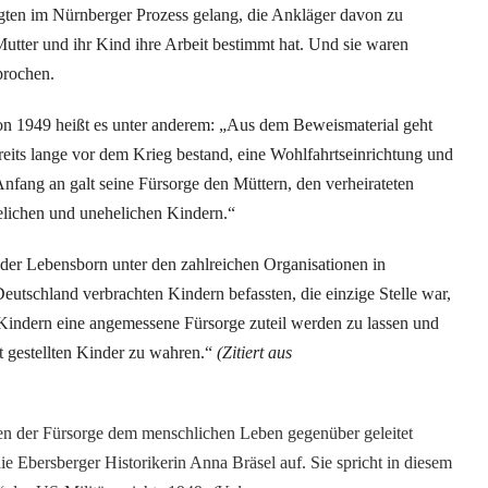
agten im Nürnberger Prozess gelang, die Ankläger davon zu
utter und ihr Kind ihre Arbeit bestimmt hat. Und sie waren
sprochen.
von 1949 heißt es unter anderem: „Aus dem Beweismaterial geht
reits lange vor dem Krieg bestand, eine Wohlfahrtseinrichtung und
Anfang an galt seine Fürsorge den Müttern, den verheirateten
elichen und unehelichen Kindern.“
der Lebensborn unter den zahlreichen Organisationen in
eutschland verbrachten Kindern befassten, die einzige Stelle war,
n Kindern eine angemessene Fürsorge zuteil werden zu lassen und
ut gestellten Kinder zu wahren.“
(Zitiert aus
n der Fürsorge dem menschlichen Leben gegenüber geleitet
ie Ebersberger Historikerin Anna Bräsel auf. Sie spricht in diesem