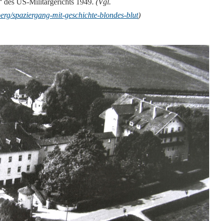
 des US-Militärgerichts 1949.
(Vgl.
rg/spaziergang-mit-geschichte-blondes-blut
)